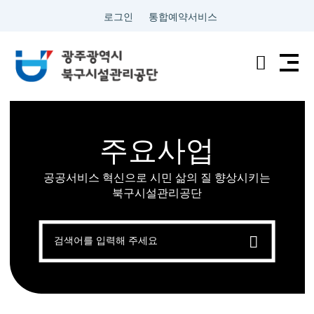
로그인
통합예약서비스
전
검
남
색
광
주요사업
주
공공서비스 혁신으로 시민 삶의 질 향상시키는
통
북구시설관리공단
합
검
색
특
별