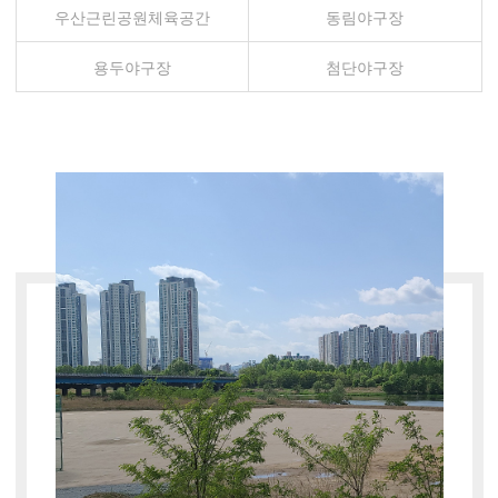
우산근린공원체육공간
동림야구장
용두야구장
첨단야구장