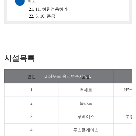
비고
’21. 11. 하천점용허가
’22. 5. 10. 준공
시설목록
연번
품명
1
백네트
H5m×
2
볼라드
3
루베이스
고정
4
투스플레이스