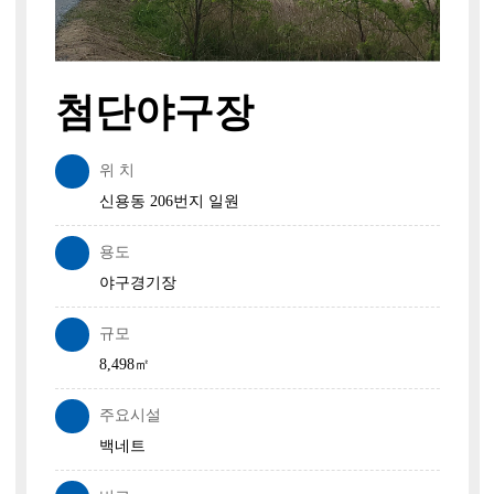
첨단야구장
위 치
신용동 206번지 일원
용도
야구경기장
규모
8,498㎡
주요시설
백네트