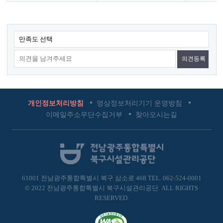
콘
만족도 선택
텐
츠
만
족
도
개인정보처리방침
영상정보처리기기 운영방침
조
이메일주소무단수집거부
찾아오시는길
사
61001 전남광주통합특별시 북구 삼소로 468
TEL.
062-524-0001
© 2022 전남광주통합특별시 북구시설관리공단. ALL RIGHTS
RESERVED.