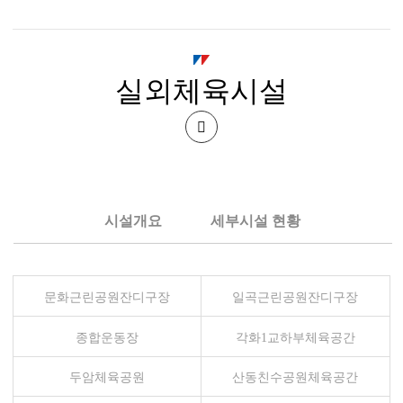
시
북
실외체육시설
구
시
공
설
유
관
하
시설개요
세부시설 현황
기
리
공
문화근린공원잔디구장
일곡근린공원잔디구장
단
종합운동장
각화1교하부체육공간
두암체육공원
산동친수공원체육공간