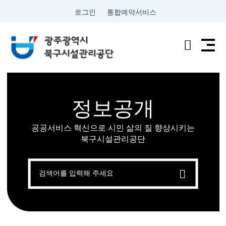
로그인
통합예약서비스
전
검
남
색
광
정보공개
주
공공서비스 혁신으로 시민 삶의 질 향상시키는
통
북구시설관리공단
합
검
색
특
별