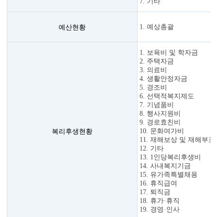
7. 기타
예산현황
1. 예상총괄
1. 보육비 및 학자금
2. 주택자금
3. 의료비
4. 생활안정자금
5. 경조비
6. 선택적복지제도
7. 기념품비
8. 행사지원비
9. 경로효친비
복리후생현황
10. 문화여가비
11. 재해보상 및 재해부조
12. 기타
13. 1인당복리후생비
14. 사내복지기금
15. 유가족특별채용
16. 휴직급여
17. 퇴직금
18. 휴가·휴직
19. 경영·인사