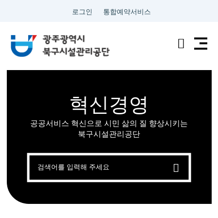
로그인
통합예약서비스
전
검
남
색
광
혁신경영
주
공공서비스 혁신으로 시민 삶의 질 향상시키는
통
북구시설관리공단
합
검
색
특
별