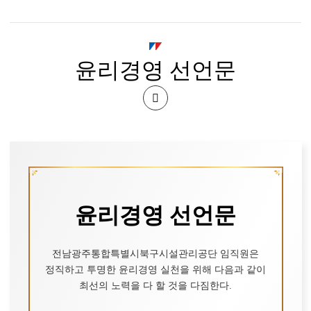
시
북
윤리경영 선언문
구
시
공
설
유
관
하
기
리
윤리경영 선언문
공
전남광주통합특별시북구시설관리공단 임직원은
단
정직하고 투명한 윤리경영 실천을 위해
다음과 같이
최선의 노력을 다 할 것을 다짐한다.