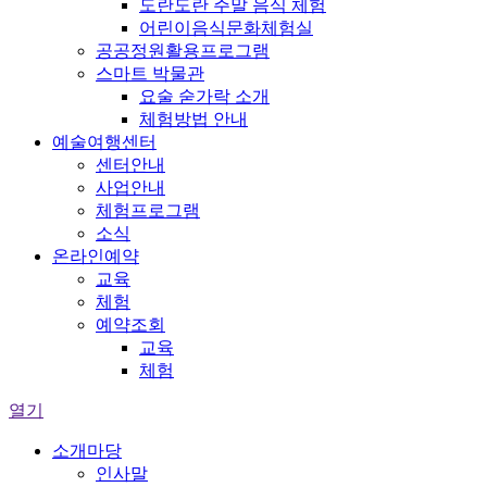
도란도란 주말 음식 체험
어린이음식문화체험실
공공정원활용프로그램
스마트 박물관
요술 숟가락 소개
체험방법 안내
예술여행센터
센터안내
사업안내
체험프로그램
소식
온라인예약
교육
체험
예약조회
교육
체험
열기
소개마당
인사말