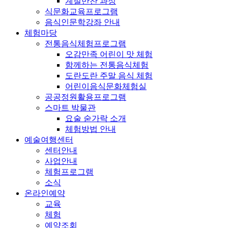
계절반찬 과정
식문화교육프로그램
음식인문학강좌 안내
체험마당
전통음식체험프로그램
오감만족 어린이 맛 체험
함께하는 전통음식체험
도란도란 주말 음식 체험
어린이음식문화체험실
공공정원활용프로그램
스마트 박물관
요술 숟가락 소개
체험방법 안내
예술여행센터
센터안내
사업안내
체험프로그램
소식
온라인예약
교육
체험
예약조회