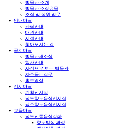
박물관 소개
박물관 소장유물
조직 및 직원 업무
안내마당
관람안내
대관안내
시설안내
찾아오시는 길
공지마당
박물관새소식
행사안내
사진으로 보는 박물관
자주묻는질문
홍보영상
전시마당
기획전시실
남도향토음식전시실
광주향토음식전시실
교육마당
남도전통음식강좌
향토밥상 과정