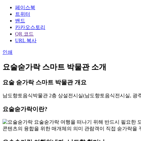
페이스북
트위터
밴드
카카오스토리
QR 코드
URL 복사
인쇄
요술숟가락 스마트 박물관 소개
요술 숟가락 스마트 박물관 개요
남도향토음식박물관 2층 상설전시실(남도향토음식전시실, 광주
요술숟가락이란?