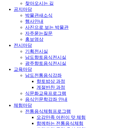
찾아오시는 길
공지마당
박물관새소식
행사안내
사진으로 보는 박물관
자주묻는질문
홍보영상
전시마당
기획전시실
남도향토음식전시실
광주향토음식전시실
교육마당
남도전통음식강좌
향토밥상 과정
계절반찬 과정
식문화교육프로그램
음식인문학강좌 안내
체험마당
전통음식체험프로그램
오감만족 어린이 맛 체험
함께하는 전통음식체험