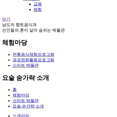
교육
체험
닫기
남도의 향토음식과
선인들의 혼이 살아 숨쉬는 박물관
체험마당
전통음식체험프로그램
공공정원활용프로그램
스마트 박물관
요술 숟가락 소개
홈
체험마당
스마트 박물관
요술 숟가락 소개
소개마당