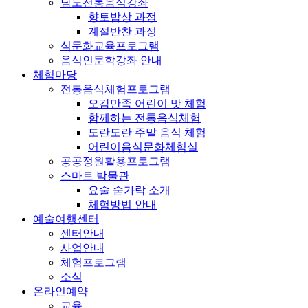
남도전통음식강좌
향토밥상 과정
계절반찬 과정
식문화교육프로그램
음식인문학강좌 안내
체험마당
전통음식체험프로그램
오감만족 어린이 맛 체험
함께하는 전통음식체험
도란도란 주말 음식 체험
어린이음식문화체험실
공공정원활용프로그램
스마트 박물관
요술 숟가락 소개
체험방법 안내
예술여행센터
센터안내
사업안내
체험프로그램
소식
온라인예약
교육