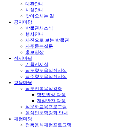
대관안내
시설안내
찾아오시는 길
공지마당
박물관새소식
행사안내
사진으로 보는 박물관
자주묻는질문
홍보영상
전시마당
기획전시실
남도향토음식전시실
광주향토음식전시실
교육마당
남도전통음식강좌
향토밥상 과정
계절반찬 과정
식문화교육프로그램
음식인문학강좌 안내
체험마당
전통음식체험프로그램