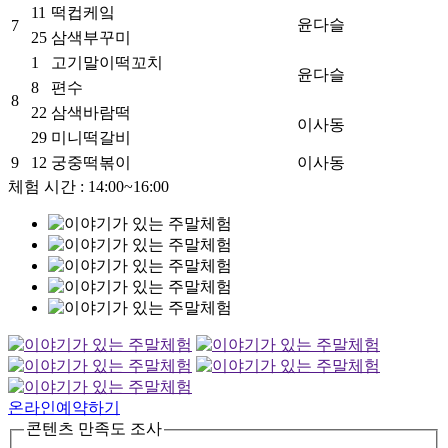
11
떡컵케잌
윤다슬
7
25
삼색부꾸미
1
고기말이떡꼬치
윤다슬
8
편수
8
22
삼색바람떡
이사동
29
미니떡갈비
9
12
궁중떡볶이
이사동
체험 시간 : 14:00~16:00
온라인예약하기
콘텐츠 만족도 조사