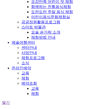
오감만족 어린이 맛 체험
함께하는 전통음식체험
도란도란 주말 음식 체험
어린이음식문화체험실
공공정원활용프로그램
스마트 박물관
요술 숟가락 소개
체험방법 안내
예술여행센터
센터안내
사업안내
체험프로그램
소식
온라인예약
교육
체험
예약조회
교육
체험
열기