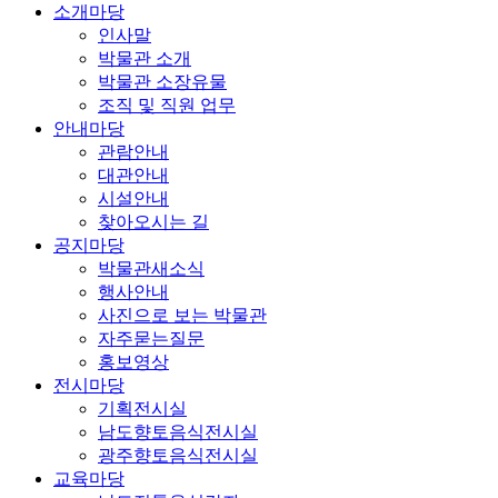
소개마당
인사말
박물관 소개
박물관 소장유물
조직 및 직원 업무
안내마당
관람안내
대관안내
시설안내
찾아오시는 길
공지마당
박물관새소식
행사안내
사진으로 보는 박물관
자주묻는질문
홍보영상
전시마당
기획전시실
남도향토음식전시실
광주향토음식전시실
교육마당