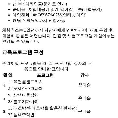
납 부 : 계좌입금(문자로 안내)
준비물 : 체험내용에 맞게 담아갈 그릇(다회용기)
예약전화 : ☎ 062)574-0756(인터넷 예약)
해당주 월요일까지 신청가능
체험취소는 3일전까지 담당자에게 연락바라며, 재료 구입 후
체험비 환불은 어렵습니다.
인원 및 체험프로그램 개설여부는
변경될 수 있습니다.
교육프로그램 구성
주말체험 프로그램을 월, 일, 프로그램, 강사의 내
용으로 안내한 표입니다.
월
일
프로그램
강사
11
육전롤샌드위치
윤다슬
4
25
로제소스월과채
9
삼색나물잡채
윤다슬
5
23
불고기까나페
13
애호박전(애호박을 활용한 완자전)
윤다슬
6
27
삼색주먹밥