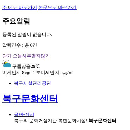
주 메뉴 바로가기
본문으로 바로가기
주요알림
등록된 알림이 없습니다.
알림건수 : 총
0
건
닫기
오늘하루열지않기
구름많음
29
℃
미세먼지 8㎍/㎥
초미세먼지 5㎍/㎥
북구시설관리공단
북구문화센터
공연•전시
북구의 문화거점기관
복합문화시설!
북구문화센터