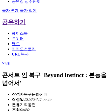
공연장 상주단체
글자 크게
글자 작게
공유하기
페이스북
트위터
밴드
카카오스토리
URL 복사
인쇄
콘서트 인 북구 'Beyond Instinct : 본능을
넘어서'
작성자
북구문화센터
작성일
2023/04/27 09:29
분류
기획공연
조회수
482