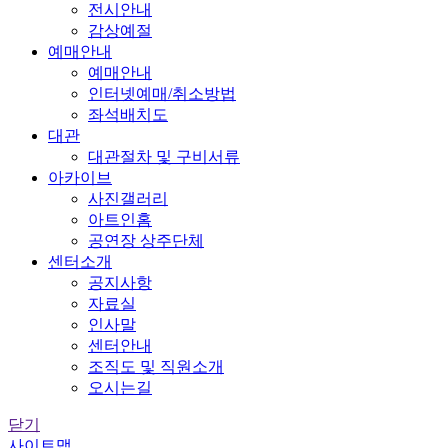
전시안내
감상예절
예매안내
예매안내
인터넷예매/취소방법
좌석배치도
대관
대관절차 및 구비서류
아카이브
사진갤러리
아트인홈
공연장 상주단체
센터소개
공지사항
자료실
인사말
센터안내
조직도 및 직원소개
오시는길
닫기
사이트맵