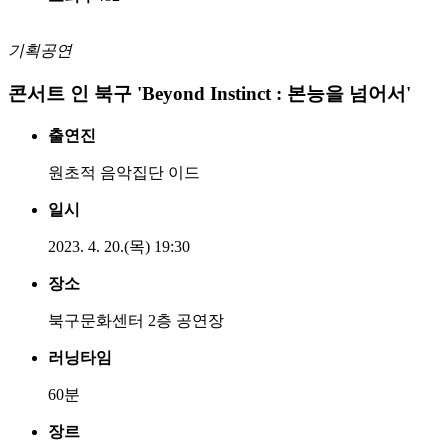
기획공연
콘서트 인 북구 'Beyond Instinct : 본능을 넘어서'
출연진
원초적 음악집단 이드
일시
2023. 4. 20.(목) 19:30
장소
북구문화센터 2층 공연장
러닝타임
60분
장르