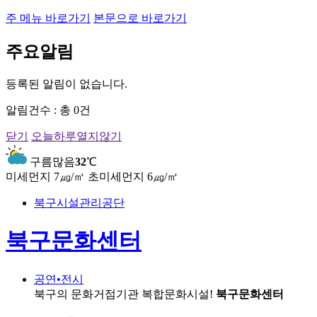
주 메뉴 바로가기
본문으로 바로가기
주요알림
등록된 알림이 없습니다.
알림건수 : 총
0
건
닫기
오늘하루열지않기
구름많음
32
℃
미세먼지 7㎍/㎥
초미세먼지 6㎍/㎥
북구시설관리공단
북구문화센터
공연•전시
북구의 문화거점기관
복합문화시설!
북구문화센터