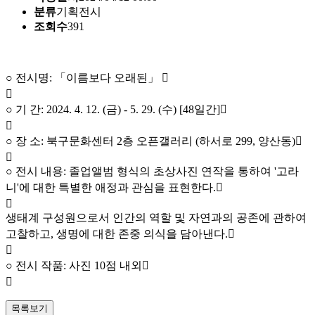
분류
기획전시
조회수
391
○ 전시명: 「이름보다 오래된」 ￿
￿
○ 기 간: 2024. 4. 12. (금) - 5. 29. (수) [48일간]￿
￿
○ 장 소: 북구문화센터 2층 오픈갤러리 (하서로 299, 양산동)￿
￿
○ 전시 내용: 졸업앨범 형식의 초상사진 연작을 통하여 '고라
니'에 대한 특별한 애정과 관심을 표현한다.￿
￿
생태계 구성원으로서 인간의 역할 및 자연과의 공존에 관하여
고찰하고, 생명에 대한 존중 의식을 담아낸다.￿
￿
○ 전시 작품: 사진 10점 내외￿
￿
목록보기