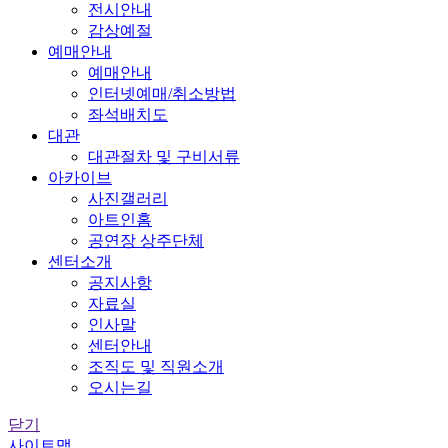
전시안내
감상예절
예매안내
예매안내
인터넷예매/취소방법
좌석배치도
대관
대관절차 및 구비서류
아카이브
사진갤러리
아트인홈
공연장 상주단체
센터소개
공지사항
자료실
인사말
센터안내
조직도 및 직원소개
오시는길
닫기
사이트맵