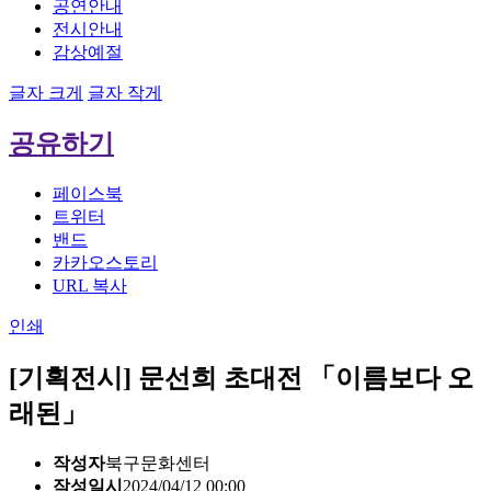
공연안내
전시안내
감상예절
글자 크게
글자 작게
공유하기
페이스북
트위터
밴드
카카오스토리
URL 복사
인쇄
[기획전시] 문선희 초대전 「이름보다 오
래된」
작성자
북구문화센터
작성일시
2024/04/12 00:00