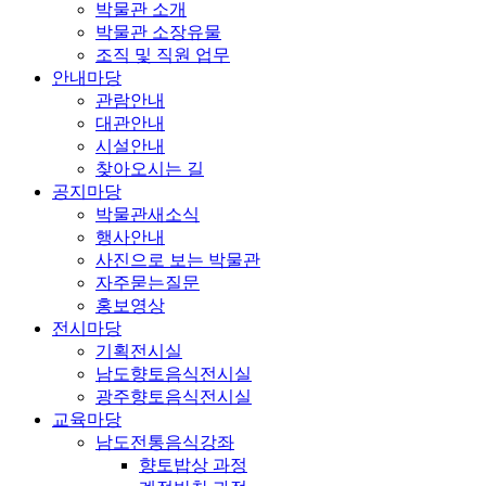
박물관 소개
박물관 소장유물
조직 및 직원 업무
안내마당
관람안내
대관안내
시설안내
찾아오시는 길
공지마당
박물관새소식
행사안내
사진으로 보는 박물관
자주묻는질문
홍보영상
전시마당
기획전시실
남도향토음식전시실
광주향토음식전시실
교육마당
남도전통음식강좌
향토밥상 과정