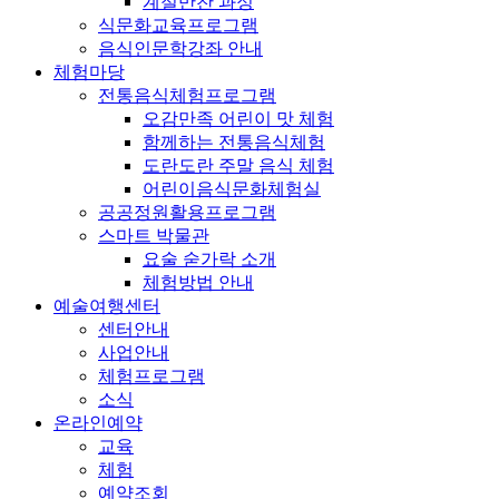
계절반찬 과정
식문화교육프로그램
음식인문학강좌 안내
체험마당
전통음식체험프로그램
오감만족 어린이 맛 체험
함께하는 전통음식체험
도란도란 주말 음식 체험
어린이음식문화체험실
공공정원활용프로그램
스마트 박물관
요술 숟가락 소개
체험방법 안내
예술여행센터
센터안내
사업안내
체험프로그램
소식
온라인예약
교육
체험
예약조회