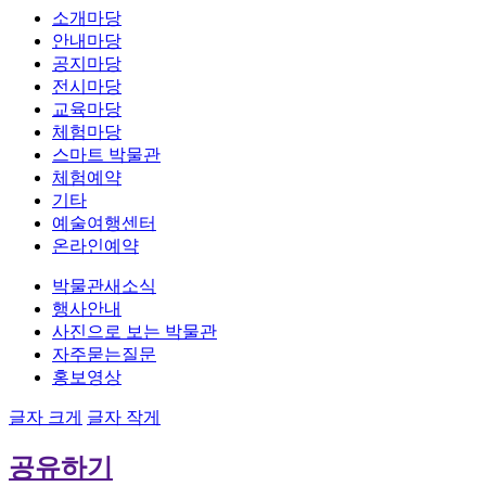
소개마당
안내마당
공지마당
전시마당
교육마당
체험마당
스마트 박물관
체험예약
기타
예술여행센터
온라인예약
박물관새소식
행사안내
사진으로 보는 박물관
자주묻는질문
홍보영상
글자 크게
글자 작게
공유하기