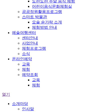
도란도란 주말 음식 체험
어린이음식문화체험실
공공정원활용프로그램
스마트 박물관
요술 숟가락 소개
체험방법 안내
예술여행센터
센터안내
사업안내
체험프로그램
소식
온라인예약
교육
체험
예약조회
교육
체험
열기
소개마당
인사말