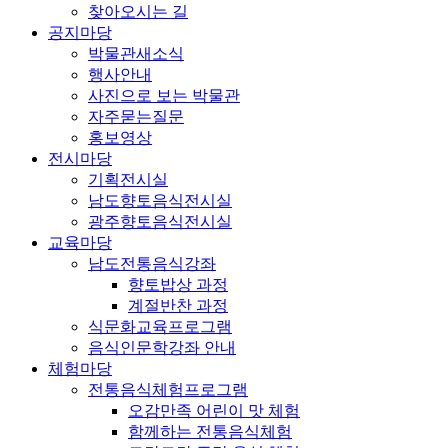
찾아오시는 길
공지마당
박물관새소식
행사안내
사진으로 보는 박물관
자주묻는질문
홍보영상
전시마당
기획전시실
남도향토음식전시실
광주향토음식전시실
교육마당
남도전통음식강좌
향토밥상 과정
계절반찬 과정
식문화교육프로그램
음식인문학강좌 안내
체험마당
전통음식체험프로그램
오감만족 어린이 맛 체험
함께하는 전통음식체험