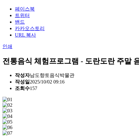
페이스북
트위터
밴드
카카오스토리
URL 복사
인쇄
전통음식 체험프로그램 - 도란도란 주말 
작성자
남도향토음식박물관
작성일
2025/10/02 09:16
조회수
157