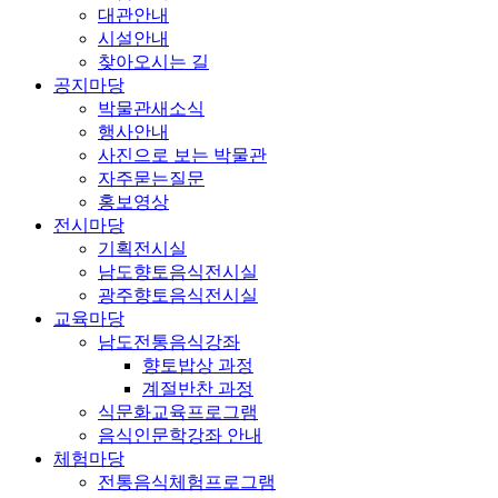
대관안내
시설안내
찾아오시는 길
공지마당
박물관새소식
행사안내
사진으로 보는 박물관
자주묻는질문
홍보영상
전시마당
기획전시실
남도향토음식전시실
광주향토음식전시실
교육마당
남도전통음식강좌
향토밥상 과정
계절반찬 과정
식문화교육프로그램
음식인문학강좌 안내
체험마당
전통음식체험프로그램