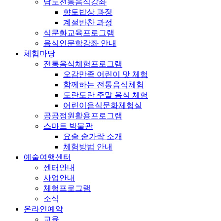
남도전통음식강좌
향토밥상 과정
계절반찬 과정
식문화교육프로그램
음식인문학강좌 안내
체험마당
전통음식체험프로그램
오감만족 어린이 맛 체험
함께하는 전통음식체험
도란도란 주말 음식 체험
어린이음식문화체험실
공공정원활용프로그램
스마트 박물관
요술 숟가락 소개
체험방법 안내
예술여행센터
센터안내
사업안내
체험프로그램
소식
온라인예약
교육