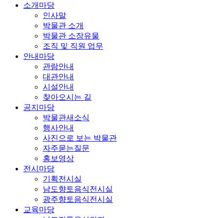
소개마당
인사말
박물관 소개
박물관 소장유물
조직 및 직원 업무
안내마당
관람안내
대관안내
시설안내
찾아오시는 길
공지마당
박물관새소식
행사안내
사진으로 보는 박물관
자주묻는질문
홍보영상
전시마당
기획전시실
남도향토음식전시실
광주향토음식전시실
교육마당