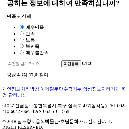
공하는 정보에 대하여 만족하십니까?
만족도 선택
매우만족
만족
보통
불만족
매우불만족
0
/100
평균
4.3
점
17
명 참여
개인정보처리방침
이메일무단수집거부
영상정보처리기기 운
영·관리방침
61057 전남광주통합특별시 북구 설죽로 477(삼각동) TEL 062-
410-6642~6643 FAX 062-510-1568
© 2018 남도향토음식박물관·호남문화자료전시관.ALL
RIGHT RESERVED.