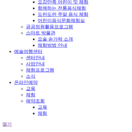
오감만족 어린이 맛 체험
함께하는 전통음식체험
도란도란 주말 음식 체험
어린이음식문화체험실
공공정원활용프로그램
스마트 박물관
요술 숟가락 소개
체험방법 안내
예술여행센터
센터안내
사업안내
체험프로그램
소식
온라인예약
교육
체험
예약조회
교육
체험
열기