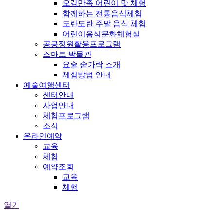
오감만족 어린이 맛 체험
함께하는 전통음식체험
도란도란 주말 음식 체험
어린이음식문화체험실
공공정원활용프로그램
스마트 박물관
요술 숟가락 소개
체험방법 안내
예술여행센터
센터안내
사업안내
체험프로그램
소식
온라인예약
교육
체험
예약조회
교육
체험
열기