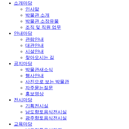
소개마당
인사말
박물관 소개
박물관 소장유물
조직 및 직원 업무
안내마당
관람안내
대관안내
시설안내
찾아오시는 길
공지마당
박물관새소식
행사안내
사진으로 보는 박물관
자주묻는질문
홍보영상
전시마당
기획전시실
남도향토음식전시실
광주향토음식전시실
교육마당