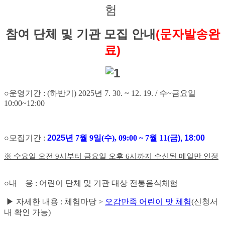
험
참여 단체 및 기관 모집 안내
(문자발송완
료)
○
운영기간
: (하반기) 2025
년 7. 30
.
~ 12. 19. / 수~금요일
10:00~12:00
○모집
기간
:
2025
년
7
월
9
일
(수
), 09:00 ~ 7
월
11(금
), 18:00
※
수요일 오전
9
시부터 금요일 오후
6
시까지 수신된 메일만 인정
○내 용 : 어린이 단체 및 기관 대상 전통음식체험
▶ 자세한 내용 : 체험마당 >
오감만족 어린이 맛 체험
(신청서
내 확인 가능)