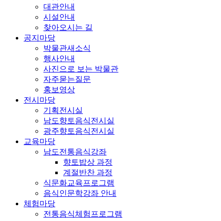
대관안내
시설안내
찾아오시는 길
공지마당
박물관새소식
행사안내
사진으로 보는 박물관
자주묻는질문
홍보영상
전시마당
기획전시실
남도향토음식전시실
광주향토음식전시실
교육마당
남도전통음식강좌
향토밥상 과정
계절반찬 과정
식문화교육프로그램
음식인문학강좌 안내
체험마당
전통음식체험프로그램