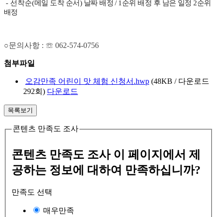
- 선착순(
메일 도착 순서) 날짜 배정 /
1
순위 배정 후 남은 일정
2
순위
배정
○
문의사항
:
☏
062-574-0756
첨부파일
오감만족 어린이 맛 체험 신청서.hwp
(48KB / 다운로드
292회)
다운로드
목록보기
콘텐츠 만족도 조사
콘텐츠 만족도 조사
이 페이지에서 제
공하는 정보에 대하여 만족하십니까?
만족도 선택
매우만족