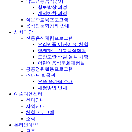
남도전통음식강좌
향토밥상 과정
계절반찬 과정
식문화교육프로그램
음식인문학강좌 안내
체험마당
전통음식체험프로그램
오감만족 어린이 맛 체험
함께하는 전통음식체험
도란도란 주말 음식 체험
어린이음식문화체험실
공공정원활용프로그램
스마트 박물관
요술 숟가락 소개
체험방법 안내
예술여행센터
센터안내
사업안내
체험프로그램
소식
온라인예약
교육