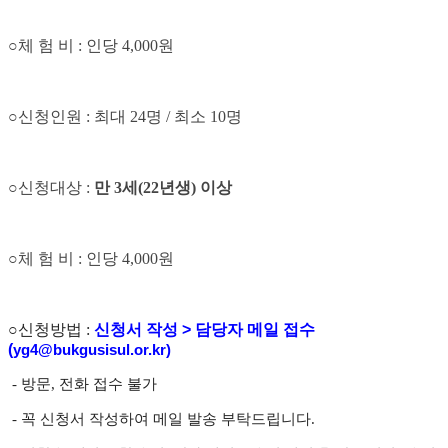
○
체 험 비
:
인당
4,000
원
○신청
인원
:
최대
24
명
/
최소
10
명
○신청
대상
:
만
3
세
(22
년생
)
이상
○
체 험 비
:
인당
4,000
원
○신청
방법
:
신청서 작성 > 담당자 메일 접수
(
yg4@bukgusisul.or.kr)
- 방문
,
전화 접수 불가
- 꼭 신청서 작성하여 메일 발송 부탁드립니다.