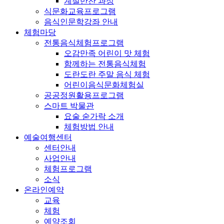
계절반찬 과정
식문화교육프로그램
음식인문학강좌 안내
체험마당
전통음식체험프로그램
오감만족 어린이 맛 체험
함께하는 전통음식체험
도란도란 주말 음식 체험
어린이음식문화체험실
공공정원활용프로그램
스마트 박물관
요술 숟가락 소개
체험방법 안내
예술여행센터
센터안내
사업안내
체험프로그램
소식
온라인예약
교육
체험
예약조회