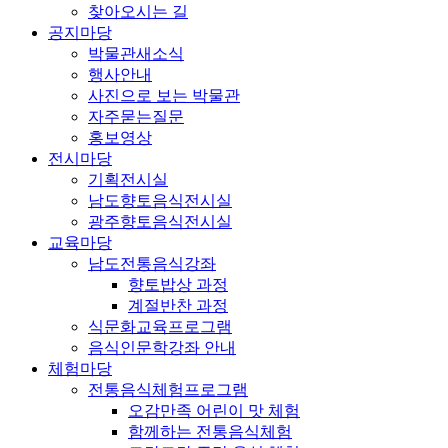
찾아오시는 길
공지마당
박물관새소식
행사안내
사진으로 보는 박물관
자주묻는질문
홍보영상
전시마당
기획전시실
남도향토음식전시실
광주향토음식전시실
교육마당
남도전통음식강좌
향토밥상 과정
계절반찬 과정
식문화교육프로그램
음식인문학강좌 안내
체험마당
전통음식체험프로그램
오감만족 어린이 맛 체험
함께하는 전통음식체험