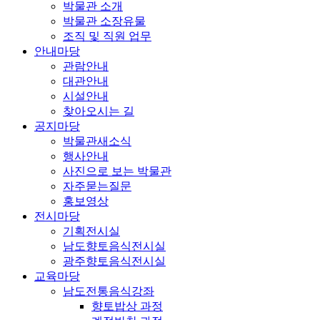
박물관 소개
박물관 소장유물
조직 및 직원 업무
안내마당
관람안내
대관안내
시설안내
찾아오시는 길
공지마당
박물관새소식
행사안내
사진으로 보는 박물관
자주묻는질문
홍보영상
전시마당
기획전시실
남도향토음식전시실
광주향토음식전시실
교육마당
남도전통음식강좌
향토밥상 과정