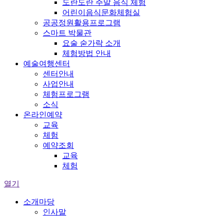
도란도란 주말 음식 체험
어린이음식문화체험실
공공정원활용프로그램
스마트 박물관
요술 숟가락 소개
체험방법 안내
예술여행센터
센터안내
사업안내
체험프로그램
소식
온라인예약
교육
체험
예약조회
교육
체험
열기
소개마당
인사말