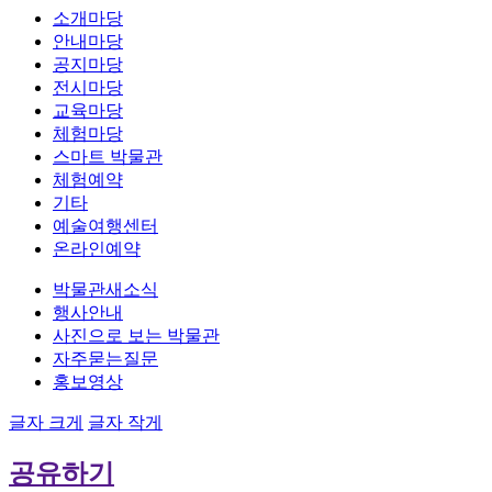
소개마당
안내마당
공지마당
전시마당
교육마당
체험마당
스마트 박물관
체험예약
기타
예술여행센터
온라인예약
박물관새소식
행사안내
사진으로 보는 박물관
자주묻는질문
홍보영상
글자 크게
글자 작게
공유하기