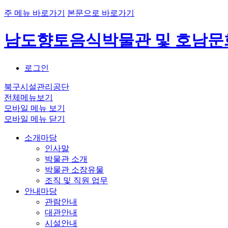
주 메뉴 바로가기
본문으로 바로가기
남도향토음식박물관 및 호남
로그인
북구시설관리공단
전체메뉴보기
모바일 메뉴 보기
모바일 메뉴 닫기
소개마당
인사말
박물관 소개
박물관 소장유물
조직 및 직원 업무
안내마당
관람안내
대관안내
시설안내