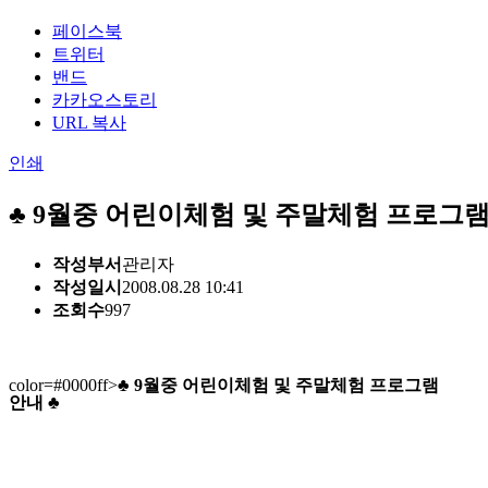
페이스북
트위터
밴드
카카오스토리
URL 복사
인쇄
♣ 9월중 어린이체험 및 주말체험 프로그램
작성부서
관리자
작성일시
2008.08.28 10:41
조회수
997
color=#0000ff>
♣ 9월중 어린이체험 및 주말체험 프로그램
안내 ♣