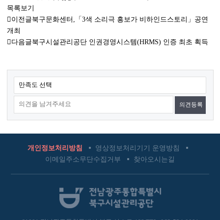
목록보기
이전글
북구문화센터,「3색 소리극 흥보가 비하인드스토리」공연
개최
다음글
북구시설관리공단 인권경영시스템(HRMS) 인증 최초 획득
콘
만족도 선택
텐
츠
만
족
도
개인정보처리방침
영상정보처리기기 운영방침
조
이메일주소무단수집거부
찾아오시는길
사