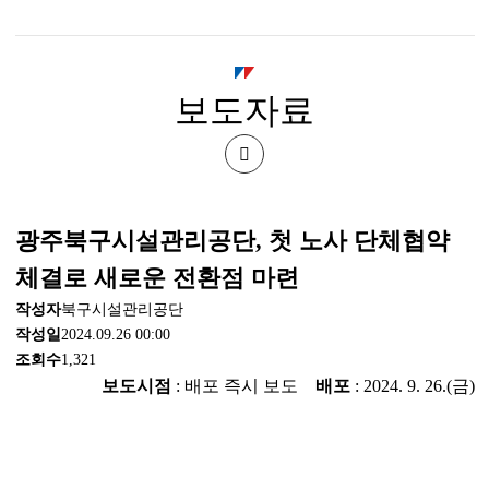
시
북
보도자료
구
시
공
설
유
광주북구시설관리공단, 첫 노사 단체협약
관
하
체결로 새로운 전환점 마련
기
리
작성자
북구시설관리공단
작성일
2024.09.26 00:00
공
조회수
1,321
보도시점
: 배포 즉시 보도
배포
: 2024. 9. 26.(금)
단