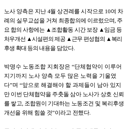
노사 양측은 지난
4
월 상견례를 시작으로
10
여 차
례의 실무교섭을
거쳐
최종합의에 이르렀으며
,
주
요 합의 사항에는
▲
조합활동 시간 보장
▲
임금
등
처우개선
▲
시설편의 제공
▲
근무 편성협의
▲
복리
후생 확대 등의 내용을
담았다
.
박명수 노동조합 지회장은
“
단체협약이 이루어
지기까지 노사 양측 모두 많은 노력을 기울였
다
”
며
“
앞으로 해결해야 할 과제들이 남아
있지
만 이번 단체협약을 주춧돌 삼아 노사가 상호 신뢰
를 쌓고
,
조합원이 기대하는 노동조건 및 복리후생
개선을 위해 힘쓸 것
”
이라고 전했다
.