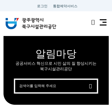
로그인
통합예약서비스
전
검
남
색
광
알림마당
주
공공서비스 혁신으로 시민 삶의 질 향상시키는
통
북구시설관리공단
합
검
색
특
별