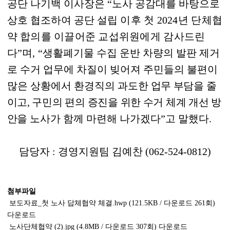
공단 나기백 이사장은
“
노사 공감대를 바탕으로
상호 협조하여 공단
설립 이후 첫
2024
년 단체협
약 합의를 이끌어준 교섭위원에게 감사드린
다
”
며
,
“
생활폐기물 수집 운반 차량의 발판 제거
로 수거 업무에 차질이 빚어져 주민들의 불편이
많은 상황에서 환경직의 과도한
업무 부담을 줄
이고
,
구민의 편의 증진을 위한 수거 체계 개선 방
안을
노사가 함께 마련해 나가겠다
”
고 말했다
.
담당자
:
경영지원팀 김예찬
(062-524-0812)
첨부파일
보도자료_첫 노사 답체협약 체결.hwp
(121.5KB / 다운로드 261회)
다운로드
노사단체협약 (2).jpg
(4.8MB / 다운로드 307회)
다운로드