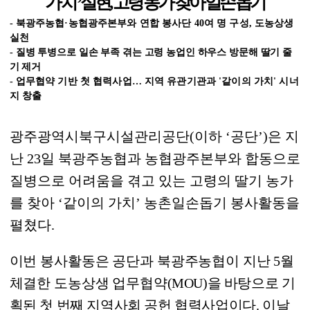
가치
’
실현
,
고령 농가 찾아 일손 돕기
-
북광주농협
·
농협광주본부와 연합 봉사단
40
여 명 구성
,
도농상생
실천
-
질병 투병으로 일손 부족 겪는 고령 농업인 하우스 방문해 딸기 줄
기 제거
-
업무협약 기반 첫 협력사업
…
지역 유관기관과
'
같이의 가치
'
시너
지 창출
광주광역시북구시설관리공단
(
이하
‘
공단
’)
은 지
난
23
일 북광주농협과 농협광주본부와 합동으로
질병으로 어려움을 겪고 있는 고령의 딸기 농가
를 찾아
‘
같이의 가치
’
농촌일손돕기 봉사활동을
펼쳤다
.
이번 봉사활동은 공단과 북광주농협이 지난
5
월
체결한 도농상생 업무협
약
(MOU)
을 바탕으로 기
획된 첫 번째 지역사회 공헌 협력사업이다
.
이날