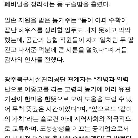
폐비닐을 정리하는 등 구슬땀을 흘렸다
.
일손 지원을 받은 농가주는
“
몸이 아파 수확이
끝난 하우스를 정리할 엄두도 내지 못하고 막막
했는데
,
공단과 농협 직원들이 자기 일처럼 두 팔
걷고 나서준 덕분에 큰 시름을 덜었다
”
며 거듭
감사의 인사를 전했다
.
광주북구시설관리공단 관계자는
“
질병과 인력
난으로 이중고를 겪는 고령의 농가에 여러 유관
기관이 한마음 한뜻으로 모여 도움을 드릴 수 있
어 무척 뜻깊은 시간이었다
”
며
, “
앞으로도
‘
같이
의 가치
’
라는 슬로건 아래 지역사회와 적극적으
로 교류하며
,
도농상생을 이끄는 공기업으로서