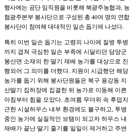
행사에는 공단 임직원을 비롯해 북광주농협과
,
농
협광주본부 봉사단으로 구성된 총
40
여 명의 연합
봉사단이 참여해 대대적인 일손 돕기에 나섰다
.
특히 이번 일손 돕기는 고령의 나이에 질병 투병
까지 겹쳐 극심한 일손 부족에 시달리던 담양군
봉산면 소재의 한 딸기 재배 농가를 대상으로 진
행되어 그 의미를 더했다
.
지원이 시급했던 해당
농가를 돕기 위해 봉사단원들은 북구 용강동 지
산딸기 집하장에 집결한 뒤 농가로 이동해 이른
아침부터 힘을 모았다
.
초여름 무더위 속 후덥지
근한 시설하우스 내부 환경에도 불구하고
,
투병
중인 농가에 실질적인 보탬이 되고자 하우스 내
재배가 끝난 딸기 줄기를 일일이 제거하고 주변