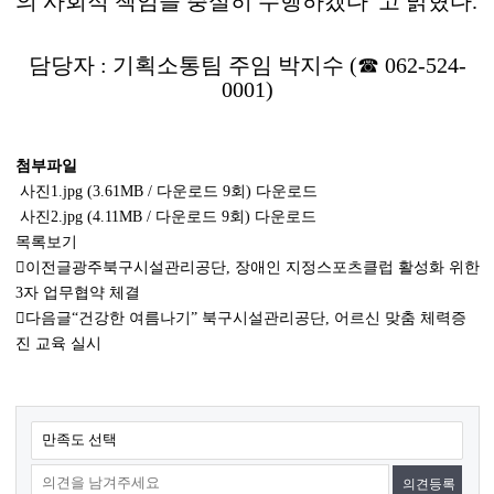
의 사회적 책임을 충실히 수행하겠다
”
고 밝혔다
.
담당자
:
기획소통팀 주임 박지수
(
☎
062-524-
0001)
첨부파일
사진1.jpg
(3.61MB / 다운로드 9회)
다운로드
사진2.jpg
(4.11MB / 다운로드 9회)
다운로드
목록보기
이전글
광주북구시설관리공단, 장애인 지정스포츠클럽 활성화 위한
3자 업무협약 체결
다음글
“건강한 여름나기” 북구시설관리공단, 어르신 맞춤 체력증
진 교육 실시
콘
만족도 선택
텐
츠