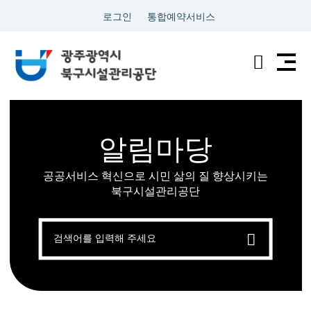
로그인
통합예약서비스
전
검
남
색
광
알림마당
주
공공서비스 혁신으로 시민 삶의 질 향상시키는
통
북구시설관리공단
합
검
색
특
별