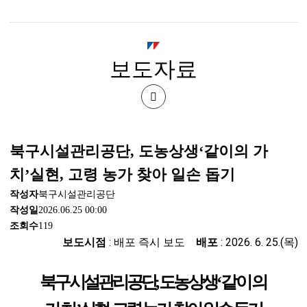
시
북
보도자료
구
시
공
설
유
북구시설관리공단, 도농상생‘같이의 가
관
하
치’실현, 고령 농가 찾아 일손 돕기
기
리
작성자
북구시설관리공단
작성일
2026.06.25 00:00
공
조회수
119
보도시점
: 배포 즉시 보도
배포
: 2026. 6. 25.(목)
단
북구시설관리공단
,
도농상생
‘
같이의