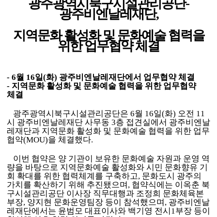
광주광역시북구시설관리공단
-
광주비엔날레재단
,
지역문화 활성화 및 문화예술 협력을
위한 업무협약 체결
-
6
월
16
일
(
화
)
광주비엔날레재단에서 업무협약 체결
-
지역문화 활성화 및 문화예술 협력을 위한 업무협약
체결
광주광역시북구시설관리공단은
6
월
16
일
(
화
)
오전
11
시 광주비엔날레재단 사무동
3
층 접견실에서 광주비엔날
레재단과 지역문화 활성화 및 문화예술 협력을 위한 업무
협약
(MOU)
을 체결했다
.
이번 협약은 양 기관이 보유한 문화예술 자원과 운영 역
량을 바탕으로 지역문화예술 활성화와 시민 문화향유 기
회 확대를 위한 협력체계를 구축하고
,
문화도시 광주의
가치를 확산하기 위해 추진됐으며
,
협약식에는 이옥춘 북
구시설관리공단 이사장 직무대행과 조정희 문화체육본
부장
,
양지현 문화운영팀장 등이 참석했으며
,
광주비엔날
레재단에서는 윤범모 대표이사와 백기영 전시
1
부장 등이