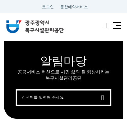
로그인
통합예약서비스
전
검
남
색
광
알림마당
주
공공서비스 혁신으로 시민 삶의 질 향상시키는
통
북구시설관리공단
합
검
색
특
별