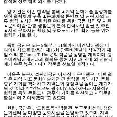
참석해 상호 협력 의지를 다졌다
.
양 기관은 이번 협약을 통해
▲
지역 문화예술 활성화를
위한 협력체계 구축
▲
문화예술 콘텐츠 및 관련 사업 교
류
·
협력
▲
시민 문화향유 확대를 위한 공동 협력 및 지원
▲
문화예술
·
관광
·
생활문화 분야 협력사업 발굴 및 추진
▲
지역 문화자원 활용 및 문화도시 가치 확산 등을 위해
협력하기로 했다
.
특히 공단은 오는
9
월부터
11
월까지 비엔날레광장 미
디어파사드를 활용해 제
16
회 광주비엔날레 참여작가 제
임스 티 홍
(James T. Hong)
의 작품을 상영할 계획이며
,
광
주비엔날레재단과의 협력을 통해 시민과 국내
·
외 관람객
에게 수준 높은 미디어 작품을 선보일 예정이다
.
이옥춘 북구시설관리공단 이사장 직무대행은
“
이번 협
약은 지역 대표 문화예술기관 간 협력을 통해 시민 문화
향유 기회를 확대하고 지역문화 경쟁력을 높이는 계기가
될 것
”
이라며
“
앞으로도 광주비엔날레재단과 지속적인
협력을 통해 문화도시 광주의 가치를 확산하고 지역문화
활성화에 기여하겠다
”
고 밝혔다
.
한편
,
공단은 남도향토음식박물관
,
북구문화센터
,
생활
문화센터 등 다양한 문화시설을 운영하고 있으며
,
지역