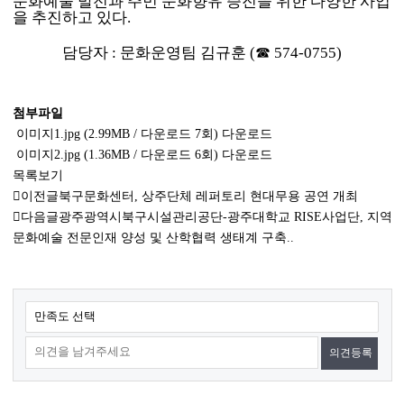
문화예술 발전과 주민 문화향유 증진을 위한 다양한 사업
을 추진하고 있다
.
담당자
:
문화운영팀 김규훈
(
☎
574-0755)
첨부파일
이미지1.jpg
(2.99MB / 다운로드 7회)
다운로드
이미지2.jpg
(1.36MB / 다운로드 6회)
다운로드
목록보기
이전글
북구문화센터, 상주단체 레퍼토리 현대무용 공연 개최
다음글
광주광역시북구시설관리공단-광주대학교 RISE사업단, 지역
문화예술 전문인재 양성 및 산학협력 생태계 구축..
콘
만족도 선택
텐
츠
만
족