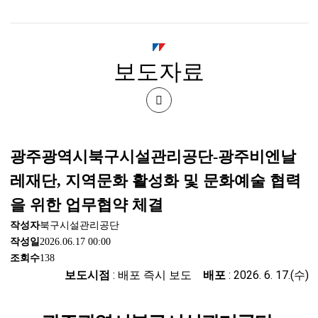
시
북
보도자료
구
시
공
설
유
광주광역시북구시설관리공단-광주비엔날
관
하
레재단, 지역문화 활성화 및 문화예술 협력
기
리
을 위한 업무협약 체결
작성자
북구시설관리공단
공
작성일
2026.06.17 00:00
조회수
138
단
보도시점
: 배포 즉시 보도
배포
: 2026. 6. 17.(수)