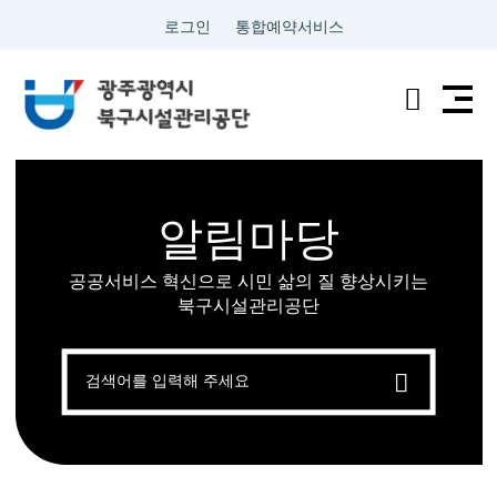
로그인
통합예약서비스
전
검
남
색
광
알림마당
주
공공서비스 혁신으로 시민 삶의 질 향상시키는
통
북구시설관리공단
합
검
색
특
별