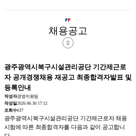
시
북
채용공고
구
시
공
설
유
광주광역시북구시설관리공단 기간제근로
관
하
자 공개경쟁채용 재공고 최종합격자발표 및
기
리
등록안내
작성자
경영지원팀
공
작성일
2026.06.30 17:12
조회수
637
단
광주광역시북구시설관리공단 기간제근로자
채용
시험에 따른 최종합격자를 다음과 같이 공고합니
다
.