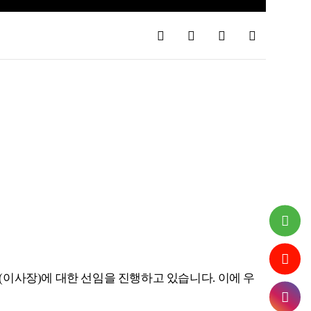
공
글자
글자
인쇄
유
크게
작게
하
기
(
이사장
)
에 대한 선임을 진행하고 있습니다
.
이에 우