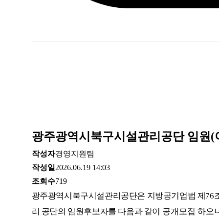
특
별
시
북
구
광주광역시북구시설관리공단 임원(이
시
작성자
경영지원팀
설
작성일
2026.06.19 14:03
조회수
719
관
광주광역시
북구시설관리공단은 지방공기업법 제
76
리 공단의 임원후보자를 다음과 같이
공개모집 하오니