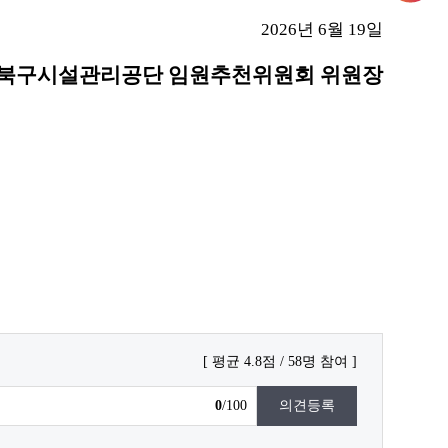
2026
년
6
월
19
일
북구시설관리공단 임원추천위원회 위원장
평균
4.8
점
58
명 참여
0
/100