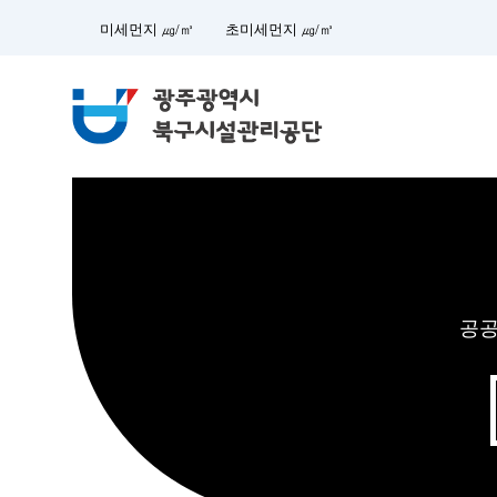
미세먼지 ㎍/㎥
초미세먼지 ㎍/㎥
전
남
광
주
공공
통
합