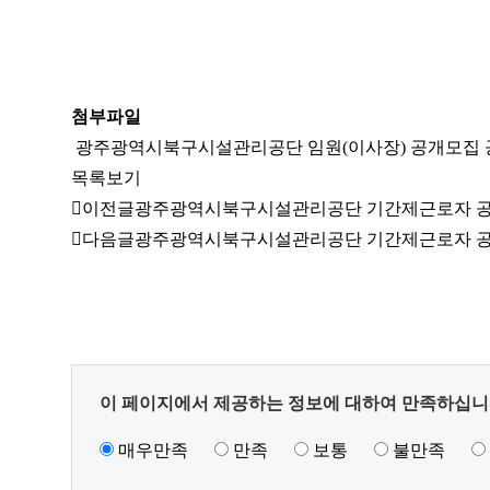
리
공
첨부파일
단
광주광역시북구시설관리공단 임원(이사장) 공개모집 공
목록보기
이전글
광주광역시북구시설관리공단 기간제근로자 공개경
다음글
광주광역시북구시설관리공단 기간제근로자 
콘
이 페이지에서 제공하는 정보에 대하여 만족하십니
텐
매우만족
만족
보통
불만족
츠